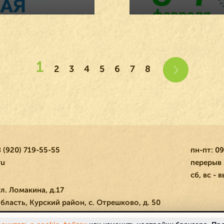
1
2
3
4
5
6
7
8
 (920) 719-55-55
пн-пт: 09
ru
перерыв 
сб, вс -
ул. Ломакина, д.17
бласть, Курский район, с. Отрешково, д. 50