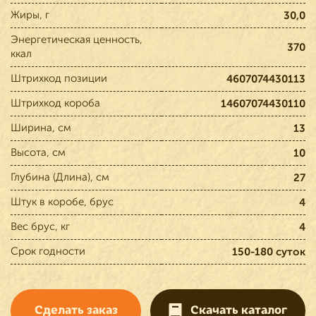
Жиры, г
30,0
Энергетическая ценность,
370
ккал
Штрихкод позиции
4607074430113
Штрихкод короба
14607074430110
Ширина, см
13
Высота, см
10
Глубина (Длина), см
27
Штук в коробе, брус
4
Вес брус, кг
4
Срок годности
150-180 суток
Сделать заказ
Скачать каталог